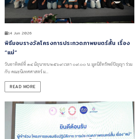
14 Jun 2026
พิธีมอบรางวัลโครงการประกวดภาพยนตร์สั้น เรื่อง
“แม่”
วันอาทิตย์ที่ ๑๔ มิถุนายน ๒๕๖๙ เวลา ๐๙.๐๐ น. มูลนิธิทรัพย์ปัญญา ร่วม
กับ คณะนิเทศศาสตร์ ม...
READ MORE