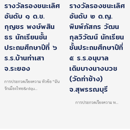
รางวัลรองชนะเลิศ
รางวัลรองชนะเลิศ
อันดับ ๑ ด.ช.
อันดับ ๒ ด.ญ.
กุญชร พงษ์พสิน
พิมพ์ภัสกร วัฒน
ธร นักเรียนชั้น
กุลวิวัฒน์ นักเรียน
ประถมศึกษาปีที่ ๖
ชั้นประถมศึกษาปีที่
ร.ร.บ้านท่าเสา
๕ ร.ร.อนุบาล
จ.ระยอง
เดิมบางนางบวช
(วัดท่าช้าง)
การประกวดเรียงความ หัวข้อ “ฉัน
จ.สุพรรณบุรี
รักเมืองไทย&rdqu...
การประกวดเรียงความ ห...